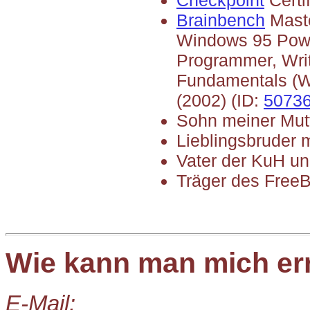
Checkpoint
Certi
Brainbench
Maste
Windows 95 Power
Programmer, Writ
Fundamentals (W
(2002) (ID:
5073
Sohn meiner Mutt
Lieblingsbruder 
Vater der KuH u
Träger des Free
Wie kann man mich er
E-Mail: